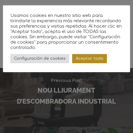
Usamos cookies en nuestro sitio web para
brindarle la experiencia más relevante recordando
0
Shares
sus preferencias y visitas repetidas. Al hacer clic en
"Aceptar todo", acepta el uso de TODAS las
cookies. Sin embargo, puede visitar "Configuración
de cookies" para proporcionar un consentimiento
controlado.
Configuración de cookies
Aceptar todo
Previous Post
NOU LLIURAMENT
D’ESCOMBRADORA INDUSTRIAL