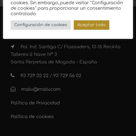
cookies. Sin embargo, puede visitar "Configuración
de cookies" para proporcionar un consentimiento
controlado.
Configuración de cookies
Aceptar todo
CONTACTO
Pol. Ind. Santiga C/ Flassaders, 13-15 Recinto
Talleres-2 Nave Nº 3
Santa Perpetua de Mogoda – España
93 729 32 22
/
93 729 56 02
maliv@maliv.com
Política de Privacidad
Política de cookies