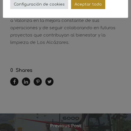
licitación.
Configuración de cookies
Aceptar todo
Reafirmamos nuestro compromiso de acompañar
a Valoriza en la mejora constante de sus
operaciones y de seguir colaborando en futuros
proyectos que contribuyan al bienestar y la
limpieza de Los Alcázares.
0
Shares
Previous Post