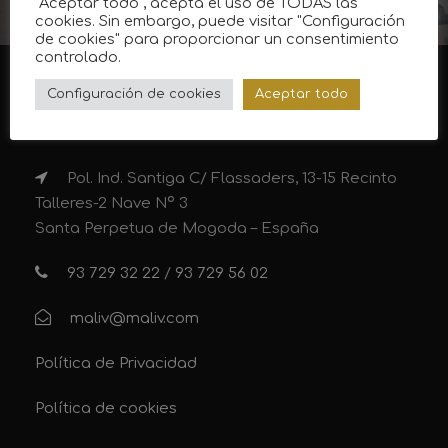
"Aceptar todo", acepta el uso de TODAS las
cookies. Sin embargo, puede visitar "Configuración
de cookies" para proporcionar un consentimiento
controlado.
Configuración de cookies
Aceptar todo
CONTACTO
Pol. Ind. Santiga C/ Flassaders, 13-15 Recinto
Talleres-2 Nave Nº 3
Santa Perpetua de Mogoda – España
93 729 32 22
/
93 729 56 02
maliv@maliv.com
Política de Privacidad
Política de cookies