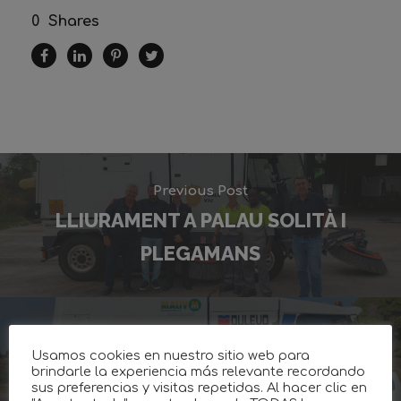
0
Shares
Previous Post
LLIURAMENT A PALAU SOLITÀ I
PLEGAMANS
Next Post
Usamos cookies en nuestro sitio web para
ENTREGA DE UNA NUEVA 6000 A
brindarle la experiencia más relevante recordando
sus preferencias y visitas repetidas. Al hacer clic en
FCC EN EL MARESME