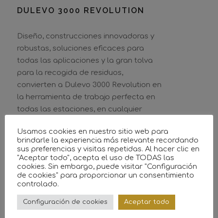
DULEVO 3000 REVOLUTION
Diseño, construcciones innovadoras y
robustas, soluciones eficaces para
todas las aplicaciones y la gran tolva
para la recogida de residuos,
convierten a Dulevo 3000 Revolution en
la herramienta de trabajo perfecta en
todas las estaciones, en cualquier
lugar y en todo momento…
Usamos cookies en nuestro sitio web para
brindarle la experiencia más relevante recordando
sus preferencias y visitas repetidas. Al hacer clic en
"Aceptar todo", acepta el uso de TODAS las
cookies. Sin embargo, puede visitar "Configuración
de cookies" para proporcionar un consentimiento
controlado.
Configuración de cookies
Aceptar todo