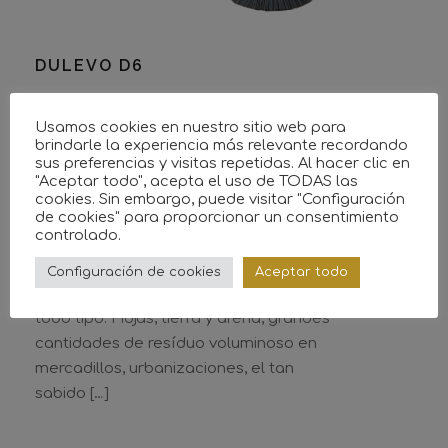
DULEVO D6
La nueva evolución de Dulevo. Un
Usamos cookies en nuestro sitio web para
nuevo sistema Can Bus para controlar
brindarle la experiencia más relevante recordando
sus preferencias y visitas repetidas. Al hacer clic en
sin esfuerzo las ya increibles
"Aceptar todo", acepta el uso de TODAS las
prestaciones del sistema Dulevo.
cookies. Sin embargo, puede visitar "Configuración
de cookies" para proporcionar un consentimiento
Nuevo formato de cabina.
controlado.
Preprogramación de los diferentes
tipos de barrido. Inmejorables
Configuración de cookies
Aceptar todo
prestaciones con resíduos urbanos de
todo tipo: Hojas, tierra y arena, grandes
cantidades de resíduo voluminoso en
mercadillos, urbanizaciones, el tan
sabido […]